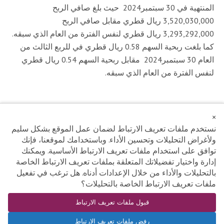
ل
المنتهية في ‏30 سبتمبر‎ 2024 حيث بلغ صافي الربح
م
3,520,030,000 ريال قطري مقابل صافي الربح
ش
3,293,292,000 ريال قطري لنفس الفترة من العام الذي سبقه.
ا
كما بلغت ربحية السهم 0.58 ريال قطري في للربع الثالث من
ر
العام ‏30 سبتمبر‎ 2024 مقابل ربحية السهم 0.54 ريال قطري
ك
لنفس الفترة من العام الذي سبقه.
و
ن
ف
ي
اضغط هنا لتحميل المرفق
×
ا
نستخدم ملفات تعريف الارتباط لضمان عمل الموقع بشكل سليم
ل
ولأغراض التحليلات وتحسين الأداء. وباستخدامك لموقعنا، فإنك
س
توافق على استخدام ملفات تعريف الارتباط الأساسية. ويمكنك
و
إدارة واختيار تفضيلاتك المتعلقة بملفات تعريف الارتباط الخاصة
بورصة قطر © 2026 حقوق النشر محفوظة
ق
بالتحليلات والأداء من خلال الإعدادات أدناه. هل ترغب في تفعيل
اتصل بنا
|
إخلاء مسؤولية
|
سياسة الخصوصية
|
الشكاوى
|
إدارة
ملفات تعريف الارتباط الخاصة بالتحليلات؟
ملفات تعريف الارتباط
ل
قبول ملفات تعريف الارتباط
لمعرفة المزيد عن المتصفحات المدعومة، يرجى
النقر هنا
إ
رفض ملفات تعريف الارتباط
ف