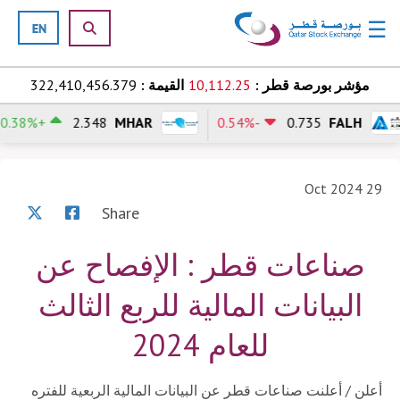
☰
Skip to content
مؤشر بورصة قطر :
10,112.25
القيمة :
322,410,456.379
+0.38%
2.348
MHAR
-0.54%
0.735
FALH
H
o
m
29 Oct 2024
e
Share
ل
صناعات قطر : الإفصاح عن
أ
س
البيانات المالية للربع الثالث
و
ا
للعام 2024
ق
أعلن / أعلنت صناعات قطر عن البيانات المالية الربعية للفتره