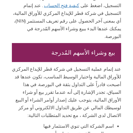
التسجيل، اضغط على
كيفية فتح الحساب
. عند إتمام
ص
التسجيل في شركة قطر للإيداع المركزي للأوراق المالية،
ا
ح
أي بمعنى آخر الحصول على رقم تعريف المستثمر (NIN)،
ا
يمكنك عندها البدء ببيع وشراء الأسهم المُدرجة في
ت
البورصة.
بيع وشراء الأسهم المُدرجة
ل
ن
ش
عند إتمام عملية التسجيل في شركة قطر للإيداع المركزي
ر
للأوراق المالية واختيار الوسيط المناسب، تكون عندها قد
ا
أصبحت قادراً على التداول بثقة في البورصة. في هذا
ت
السياق، تجدر الإشارة إلى أنه عندما تقرر بيع أو شراء
الأوراق المالية، يتوجب عليك إصدار أوامر الشراء أو البيع
ل
لوسيطك المالي عن طريق التداول الالكتروني أو مركز
ت
الاتصال لدى الشركة ، مع تحديد المتطلبات التالية:
ش
اسم الشركة التي تنوي الاستثمار فيها
ر