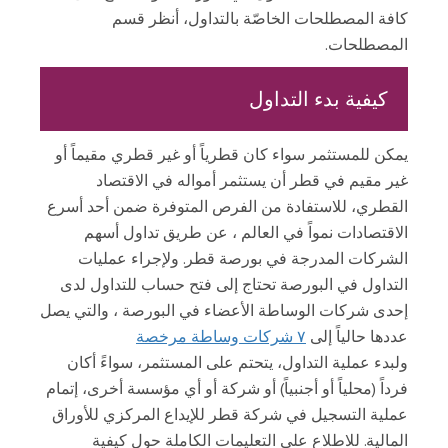
ل
كافة المصطلحات الخاصّة بالتداول، أنظر قسم
م
المصطلحات.
ش
ا
كيفية بدء التداول
ر
ك
و
يمكن للمستثمر سواء كان قطرياً أو غير قطري مقيماً أو
ن
غير مقيم في قطر أن يستثمر أمواله في الاقتصاد
ف
القطري، للاستفادة من الفرص المتوفرة ضمن أحد أسرع
ي
الاقتصادات نمواً في العالم ، عن طريق تداول أسهم
ا
الشركات المدرجة في بورصة قطر. ولإجراء عمليات
ل
التداول في البورصة تحتاج إلى فتح حساب للتداول لدى
س
إحدى شركات الوساطة الأعضاء في البورصة ، والتي يصل
و
ق
عددها حالياً إلى
٧ شركات وساطة مرخصة
ولبدء عملية التداول، يتحتم على المستثمر، سواءً أكان
فرداً (محلياً أو أجنبياً) أو شركة أو أي مؤسسة أخرى، إتمام
ل
عملية التسجيل في شركة قطر للإيداع المركزي للأوراق
إ
المالية. للاطلاع على التعليمات الكاملة حول كيفية
ف