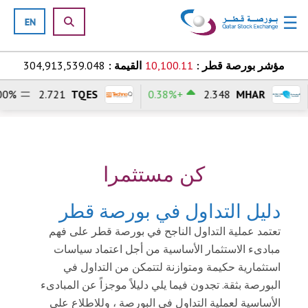
☰
Skip to content
مؤشر بورصة قطر :
10,100.11
القيمة :
304,913,539.048
2.721
TQES
+0.38%
2.348
MHAR
H
o
m
e
كن مستثمرا
ل
دليل التداول في بورصة قطر
أ
س
تعتمد عملية التداول الناجح في بورصة قطر على فهم
و
مبادىء الاستثمار الأساسية من أجل اعتماد سياسات
ا
استثمارية حكيمة ومتوازنة لتتمكن من التداول في
ق
البورصة بثقة. تجدون فيما يلي دليلاً موجزاً عن المبادىء
الأساسية لعملية التداول في البورصة ، وللاطلاع على